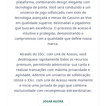
plataforma, combinando design elegante com
tecnologia de ponta. Você será conduzido a um
universo de jogo sofisticado, com slots de
tecnologia avançada e mesas de Cassino ao Vivo
em qualidade superior, destinadas a jogadores
que buscam excelência. O processo de acesso é
intuitivo e protegido, demonstrando o
compromisso com a qualidade que define nossa
marca.
Através do 33cc. com Link de Acesso, você
desbloqueia rapidamente todos os recursos
premium, permitindo administrar sua conta e
realizar transações com máxima privacidade e
agilidade. Adentre um universo de sofisticação.
Utilize o 33cc. com Link de Acesso neste momento
e inicie uma jornada de jogo que combina
exclusividade com recompensas extraordinárias.
JOGAR AGORA