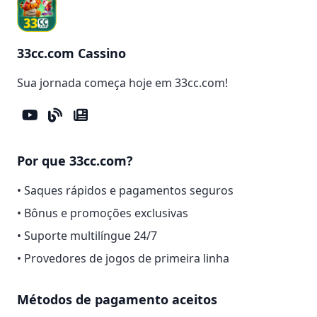
33cc.com Cassino
Sua jornada começa hoje em 33cc.com!
Por que 33cc.com?
• Saques rápidos e pagamentos seguros
• Bônus e promoções exclusivas
• Suporte multilíngue 24/7
• Provedores de jogos de primeira linha
Métodos de pagamento aceitos