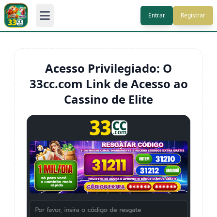
Entrar
Registrar
Abrir menu principal
Acesso Privilegiado: O
33cc.com Link de Acesso ao
Cassino de Elite