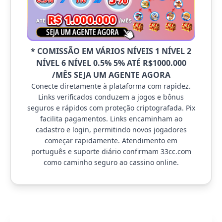
* COMISSÃO EM VÁRIOS NÍVEIS 1 NÍVEL 2
NÍVEL 6 NÍVEL 0.5% 5% ATÉ R$1000.000
/MÊS SEJA UM AGENTE AGORA
Conecte diretamente à plataforma com rapidez.
Links verificados conduzem a jogos e bônus
seguros e rápidos com proteção criptografada. Pix
facilita pagamentos. Links encaminham ao
cadastro e login, permitindo novos jogadores
começar rapidamente. Atendimento em
português e suporte diário confirmam 33cc.com
como caminho seguro ao cassino online.