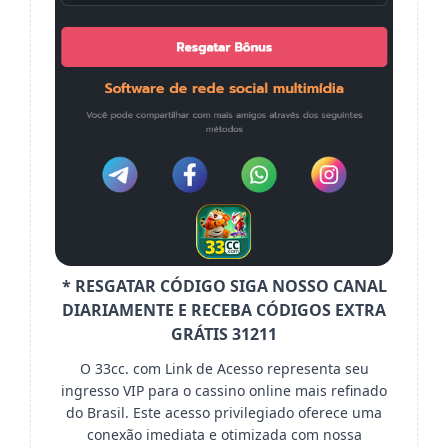
* RESGATAR CÓDIGO SIGA NOSSO CANAL
DIARIAMENTE E RECEBA CÓDIGOS EXTRA
GRÁTIS 31211
O 33cc. com Link de Acesso representa seu
ingresso VIP para o cassino online mais refinado
do Brasil. Este acesso privilegiado oferece uma
conexão imediata e otimizada com nossa