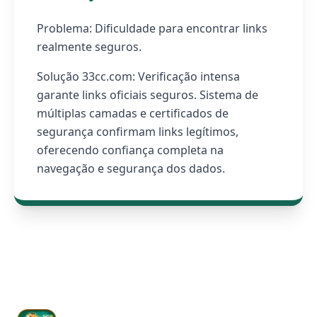
Problema: Dificuldade para encontrar links
realmente seguros.
Solução 33cc.com: Verificação intensa
garante links oficiais seguros. Sistema de
múltiplas camadas e certificados de
segurança confirmam links legítimos,
oferecendo confiança completa na
navegação e segurança dos dados.