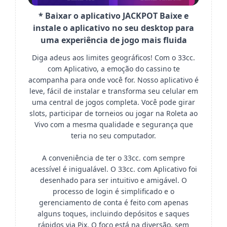
* Baixar o aplicativo JACKPOT Baixe e
instale o aplicativo no seu desktop para
uma experiência de jogo mais fluida
Diga adeus aos limites geográficos! Com o 33cc.
com Aplicativo, a emoção do cassino te
acompanha para onde você for. Nosso aplicativo é
leve, fácil de instalar e transforma seu celular em
uma central de jogos completa. Você pode girar
slots, participar de torneios ou jogar na Roleta ao
Vivo com a mesma qualidade e segurança que
teria no seu computador.
A conveniência de ter o 33cc. com sempre
acessível é inigualável. O 33cc. com Aplicativo foi
desenhado para ser intuitivo e amigável. O
processo de login é simplificado e o
gerenciamento de conta é feito com apenas
alguns toques, incluindo depósitos e saques
rápidos via Pix. O foco está na diversão, sem