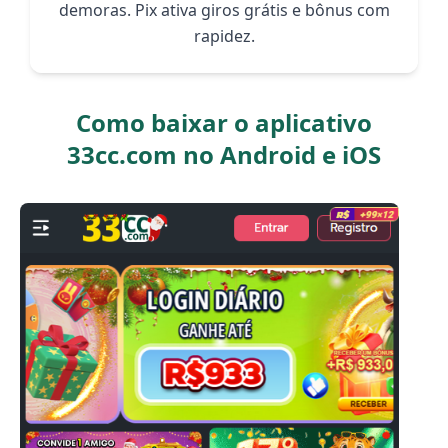
demoras. Pix ativa giros grátis e bônus com
rapidez.
Como baixar o aplicativo
33cc.com no Android e iOS